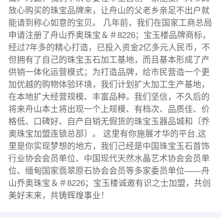
放心购买的珠宝品牌来，让舟山的父老乡亲足不出户就
能请到称心如意的宝贝。 几年前，我们在国家工商总局
申请注册了舟山乔奥珠宝＆＃8226；宝玉楼品牌商标，
经过7年多的精心打造，已投入资金2亿多元人民币，不
但拥有了自己的珠宝玉石加工基地，而且基本形成了产
供销一体化运营模式；为打造品牌，给市民营造一个更
加优越的购物体验环境，我们计划扩大加工生产基地，
在本地扩大经营规模、丰富品种。我们坚信，不久后的
将来舟山本土将出现一个上规模、有档次、品质佳、价
格低、口碑好、自产自销无假货的珠宝玉器品城和〔乔
奥珠宝加盟连锁总部〕。 这里有你施展才华的平台,这
里是你实现梦想的地方，我们己经是中国珠宝玉石首饰
行业协会会员单位、中国现代天然水晶艺术协会会员单
位、缅甸国家翡翠原石协会会员等多家委员单位——舟
山乔奥珠宝＆＃8226；宝玉楼诚邀有识之士加盟，共创
美好末来，共铸辉煌事业！