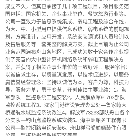
成立不久，但其已承接了几十项工程项目，项目服务范
围包括：国家机关、企业事业单位、餐饮旅游行业等。
公司一直致力于信息系统集成、弱电工程及综合布线，
为大、中、小型用户提供信息系统、弱电系统的前期规
划，方案设计，应用开发，系统安装调试和人员培训以
及售后服务等一套完整的解决方案。截止目前为止公司
业务范围遍布舟山各地区，已成功为数十家合作企业提
供了完善的大中型计算机网络系统和弱电工程解决方
案，并获得了相关企事业单位的一致好评 。服务宗旨：
以诚信求生存，以质量谋发展，以技术促进步，以服务
赢信誉经营理念：坚持以诚信为本，客户为尊，科技为
导，服务为基，勇于变革，开创佳绩主要业绩：1。海
军部队—监控系统工程安装2。人民解放军91703部队—
监控系统工程3。沈家门港建设管理办公处—鲁家峙大
桥通航水域监控系统改造4。解放军73233部队舟山各个
分支队—钓山点监控系统安装5。海中洲船务工程有限
公司—监控闭路电视安装6。舟山祥弓船舶舾装件有限
公司—监控及报警系统安装等等。