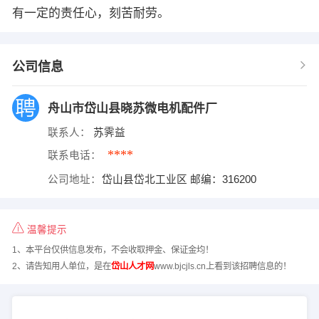
有一定的责任心，刻苦耐劳。
公司信息
舟山市岱山县晓苏微电机配件厂
联系人：
苏霁益
****
联系电话：
公司地址：
岱山县岱北工业区 邮编：316200
温馨提示
1、本平台仅供信息发布，不会收取押金、保证金均！
2、请告知用人单位，是在
岱山人才网
www.bjcjls.cn上看到该招聘信息的！