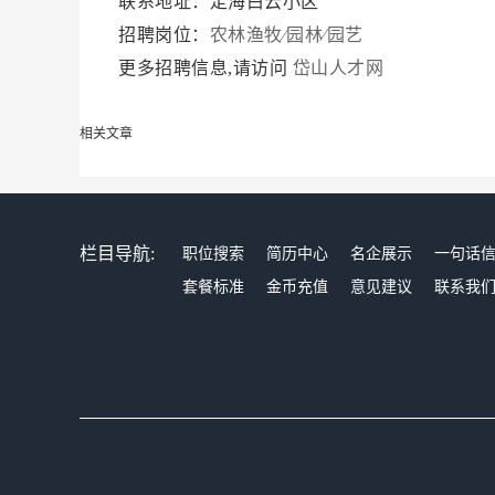
联系地址：定海白云小区
招聘岗位：
农林渔牧∕园林∕园艺
更多招聘信息,请访问
岱山人才网
相关文章
栏目导航:
职位搜索
简历中心
名企展示
一句话
套餐标准
金币充值
意见建议
联系我