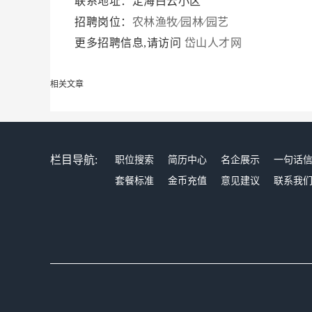
联系地址：定海白云小区
招聘岗位：
农林渔牧∕园林∕园艺
更多招聘信息,请访问
岱山人才网
相关文章
栏目导航:
职位搜索
简历中心
名企展示
一句话
套餐标准
金币充值
意见建议
联系我